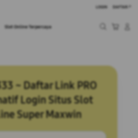
LOGIN
DAFTAR
Cari
Troli
Login/Sign-Up
Slot Online Terpercaya
Cari
33 ~ Daftar Link PRO
atif Login Situs Slot
ine Super Maxwin