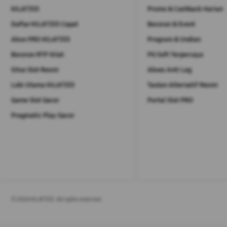
KILAT333
Promo & Cashback Harian
Daftar KILAT333 Cepat
Bocoran & Event
Akun PRO KILAT333
Program & Undian
Bocoran RTP Kilat
PG Soft Terpercaya
Situs Slot Resmi
Akses Anti Lag
Lobi Utama KILAT333
Tautan Alternatif Resmi
Game Slot Gacor
Portal Slot PRO
Pragmatic Play Gacor
© 2026 KILAT333. All rights reserved.