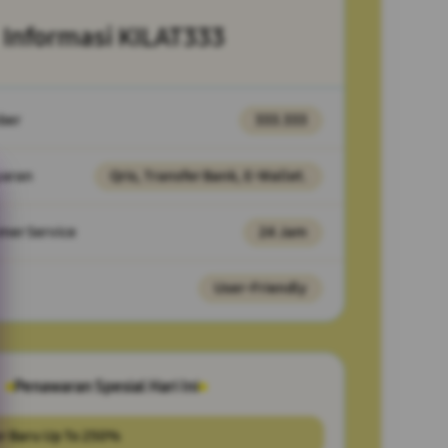
Informasi KILAT333
ber
333.333
yaran
Qris, Transfer Bank, E-Wallet.
mer Service
24 Jam
User-Friendly
Penawaran Spesial Hari Ini
 Baru Up To 250%