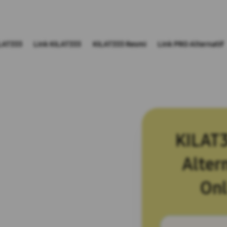
ILAT333
Link KILAT333
KILAT333 Resmi
Link PRO Alternatif
KILAT3
Altern
Onl