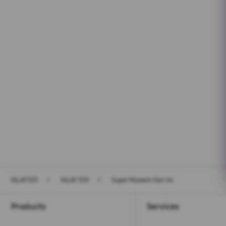
Layer Popup Close
KILAT333
>
KILAT 333
>
Super Maxwin Hari Ini
Footer Navigation
Products
Services