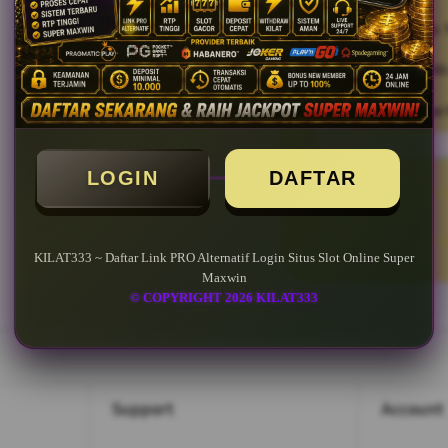
Min Depo Rp. 
Min WD Rp 50
5 Menit Depo 
LOGIN
DAFTAR
KILAT333 ~ Daftar Link PRO Alternatif Login Situs Slot Online Super
Maxwin
© COPYRIGHT 2026 KILAT333
Support
Account