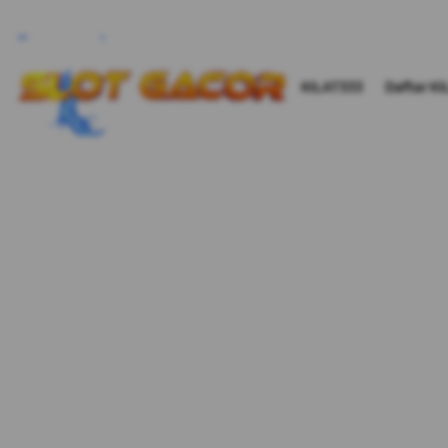
Skip
to
content
KILAT333
Daftar K