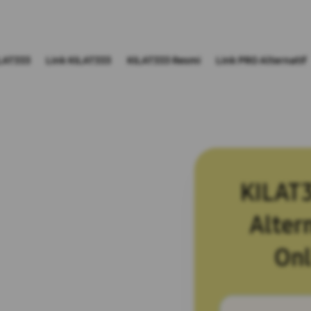
ILAT333
Link KILAT333
KILAT333 Resmi
Link PRO Alternatif
KILAT3
Altern
Onl