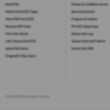
KILAT333
Promo & Cashback Harian
Daftar KILAT333 Cepat
Bocoran & Event
Akun PRO KILAT333
Program & Undian
Bocoran RTP Kilat
PG Soft Terpercaya
Situs Slot Resmi
Akses Anti Lag
Lobi Utama KILAT333
Tautan Alternatif Resmi
Game Slot Gacor
Portal Slot PRO
Pragmatic Play Gacor
© 2026 KILAT333. All rights reserved.