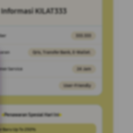
Informasi KILAT333
ber
333.333
yaran
Qris, Transfer Bank, E-Wallet.
mer Service
24 Jam
User-Friendly
Penawaran Spesial Hari Ini
 Baru Up To 250%