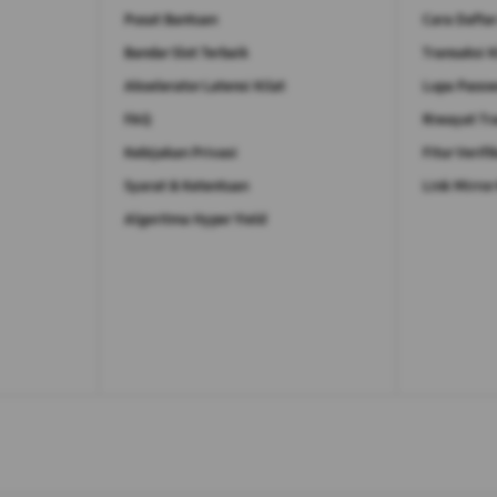
Pusat Bantuan
Cara Dafta
Bandar Slot Terbaik
Transaksi K
Akselerator Latensi Kilat
Lupa Passw
FAQ
Riwayat Tr
Kebijakan Privasi
Fitur Verifi
Syarat & Ketentuan
Link Mirror
Algoritma Hyper Yield